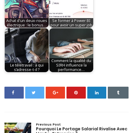
Achat d'un deux-roues
Se former à Power BI
électrique : le bonus…
pour avoir un super job
Comment la qualité du
Le télétravail : à qui
SIRH influence la
s’adresse-t-il ?
performance…
Previous Post
Pourquoi Le Portage Salarial Rivalise Avec