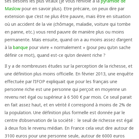
ses besoins les plus vitaux (je vous renvoie à la
pyramide de
Maslow
pour en savoir plus). Etre précaire, on peux dire par
extension que c’est ne plus être pauvre, mais être en situation
où un accident de la vie (chômage, maladie, voiture qui tombe
en panne, etc.) vous rend pauvre de manière plus ou moins
permanente. Mais ensuite, quand on a au moins assez d’argent
à la
banque
pour vivre « normalement » (pour peu qu’on sache
définir ce mot), quand est-ce qu’on devient riche ?
Il y a de nombreuses études sur la perception de la richesse, et
une définition plus moins officielle. En février 2013, une enquête
effectuée par l’IFOP expliquait que pour les français une
personne riche est une personne qui perçoit en moyenne un
revenu net égal ou supérieur à 6 500 € par mois. Ce seuil parait
en fait assez haut, et en vérité il correspond à moins de 2% de
la population. Une définition plus formelle est donnée par le
centre d’observation de la société : le seuil de richesse est égal
à deux fois le revenu médian. En France cela veut dire autour de
3100 euros pour une personne seule, autour de 6000 euros