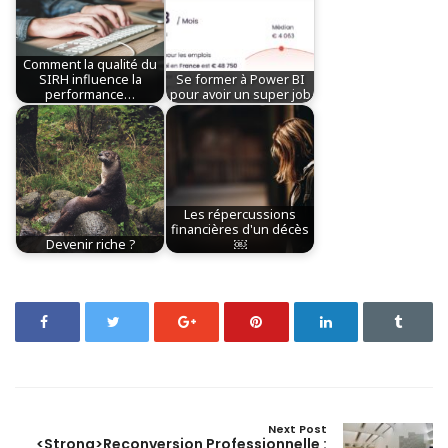
Comment la qualité du
SIRH influence la
Se former à Power BI
performance…
pour avoir un super job
Les répercussions
financières d'un décès
Devenir riche ?
￼
Next Post
<strong>Reconversion Professionnelle :